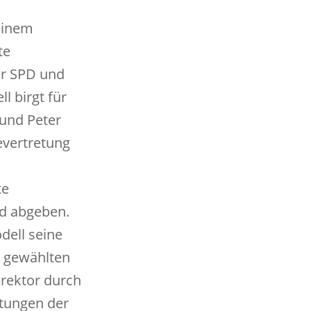
einem
te
er SPD und
 birgt für
 und Peter
evertretung
te
nd abgeben.
dell seine
n gewählten
irektor durch
tungen der