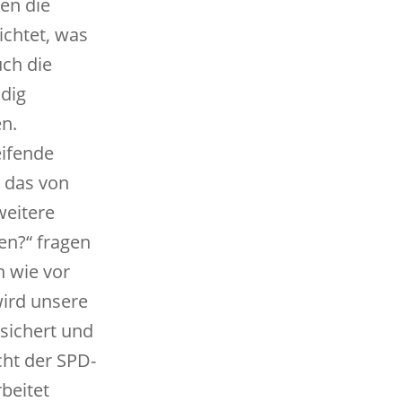
en die
ichtet, was
uch die
dig
en.
eifende
 das von
weitere
en?“ fragen
h wie vor
wird unsere
sichert und
cht der SPD-
beitet