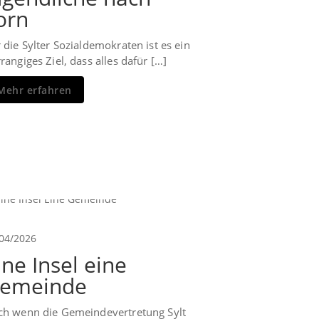
orn
 die Sylter Sozialdemokraten ist es ein
rangiges Ziel, dass alles dafür […]
Mehr erfahren
04/2026
ine Insel eine
emeinde
ch wenn die Gemeindevertretung Sylt