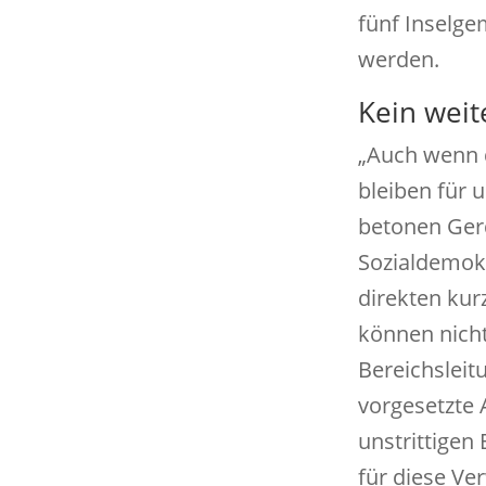
fünf Inselge
werden.
Kein weit
„Auch wenn d
bleiben für 
betonen Gerd
Sozialdemokr
direkten kur
können nicht
Bereichsleit
vorgesetzte 
unstrittigen
für diese Ve