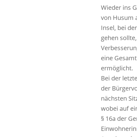
Wieder ins 
von Husum au
Insel, bei d
gehen sollte
Verbesserung
eine Gesamtf
ermöglicht.
Bei der let
der Bürgervo
nächsten Si
wobei auf e
§ 16a der G
Einwohnerin