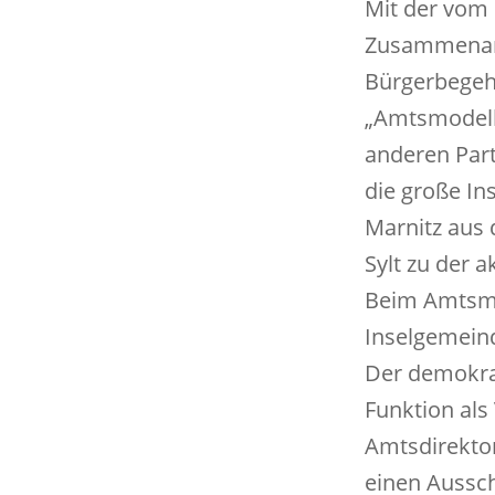
Mit der vom 
Zusammenarb
Bürgerbegehr
„Amtsmodell“
anderen Part
die große In
Marnitz aus 
Sylt zu der a
Beim Amtsmod
Inselgemeind
Der demokra
Funktion als
Amtsdirektor
einen Aussc