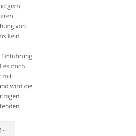
nd gern
deren
ehung von
ns kein
 Einführung
f es noch
r mit
nd wird die
ntragen.
eifenden