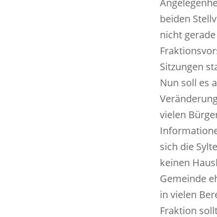
Angelegenhe
beiden Stell
nicht gerade
Fraktionsvor
Sitzungen sta
Nun soll es 
Veränderung
vielen Bürge
Informatione
sich die Syl
keinen Haush
Gemeinde ehr
in vielen Ber
Fraktion sol