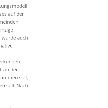
ltungsmodell
ses auf der
gemeinden
inzige
D wurde auch
native
erkündete
s in der
timmen soll,
n soll. Nach