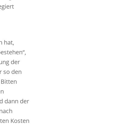
giert
n hat,
bestehen“,
ung der
r so den
 Bitten
en
nd dann der
 nach
hten Kosten