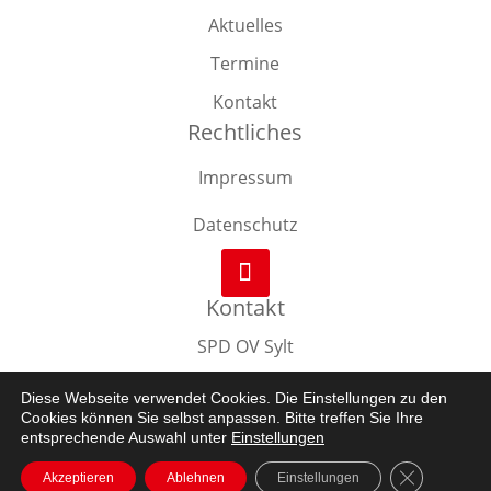
Aktuelles
Termine
Kontakt
Rechtliches
Impressum
Datenschutz
Kontakt
SPD OV Sylt
Stephanstraße 6a
Diese Webseite verwendet Cookies. Die Einstellungen zu den
25980 Sylt / OT Westerland
Cookies können Sie selbst anpassen. Bitte treffen Sie Ihre
entsprechende Auswahl unter
Einstellungen
E-Mail:
info@spd-sylt.de
GDPR Cooki
Akzeptieren
Ablehnen
Einstellungen